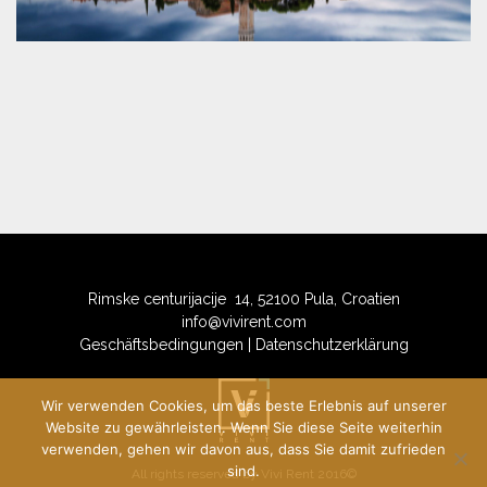
Rimske centurijacije 14, 52100 Pula, Croatien
info@vivirent.com
Geschäftsbedingungen
|
Datenschutzerklärung
Wir verwenden Cookies, um das beste Erlebnis auf unserer
Website zu gewährleisten. Wenn Sie diese Seite weiterhin
verwenden, gehen wir davon aus, dass Sie damit zufrieden
sind.
All rights reserved by Vivi Rent 2016©