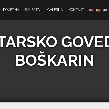
POČETNA
SMJEŠTAJ
GALERIJA
KONTAKT
STARSKO GOVE
BOŠKARIN