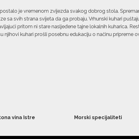
ostalo je vremenom zvijezda svakog dobrog stola. Spremano 
aze sa svih strana svijeta da ga probaju. Vrhunski kuhari pušta
ajući pritom ni stare nasljeđene tajne lokalnih kuharica. Rest
njihovi kuhari prošli posebnu edukaciju o načinu pripreme ovog
ona vina Istre
Morski specijaliteti