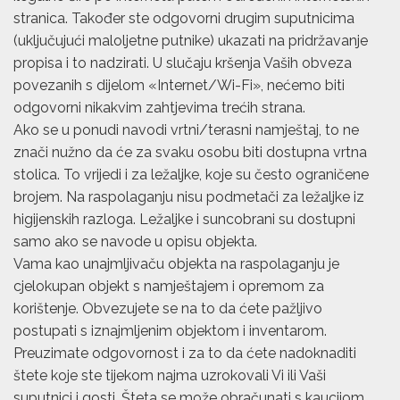
stranica. Također ste odgovorni drugim suputnicima
(uključujući maloljetne putnike) ukazati na pridržavanje
propisa i to nadzirati. U slučaju kršenja Vaših obveza
povezanih s dijelom «Internet/Wi-Fi», nećemo biti
odgovorni nikakvim zahtjevima trećih strana.
Ako se u ponudi navodi vrtni/terasni namještaj, to ne
znači nužno da će za svaku osobu biti dostupna vrtna
stolica. To vrijedi i za ležaljke, koje su često ograničene
brojem. Na raspolaganju nisu podmetači za ležaljke iz
higijenskih razloga. Ležaljke i suncobrani su dostupni
samo ako se navode u opisu objekta.
Vama kao unajmljivaču objekta na raspolaganju je
cjelokupan objekt s namještajem i opremom za
korištenje. Obvezujete se na to da ćete pažljivo
postupati s iznajmljenim objektom i inventarom.
Preuzimate odgovornost i za to da ćete nadoknaditi
štete koje ste tijekom najma uzrokovali Vi ili Vaši
suputnici i gosti. Šteta se može obračunati s kaucijom.