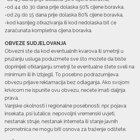
-od 44 do 30 dana prije dolaska 50% cijene boravka,
-od 29 do 15 dana prije dolaska 80% cijene boravka,
-kod kasnijeg otkazivanja ili kod nedolaska bit će
zaračunata kompletna cijena boravka.
OBVEZE SUDJELOVANJA
Obvezni ste da kod eventualnih kvarova ili smetnji u
pružanju usluga poduzmete sve što možete da biste
doprinijeli otklanjanju smetnji te eventualne štete sveli na
minimum ili ih izbjegli. To posebno podrazumijeva
obvezu prijave reklamacija bez odlaganja. Ako svojom
krivicom ne ispunite ovu obvezu, nećete imati daljnja
prava.
Vanjske okolnosti i regionalne posebnosti, npr. pojava
insekata, psi lutalice, nepovoljni vremenski uvjeti,
nestanak struje, nestanak interneta ili stanje javnih
prometnica ne mogu biti osnova za traženje odštete.