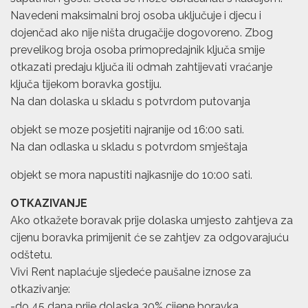
Navedeni maksimalni broj osoba uključuje i djecu i
dojenčad ako nije ništa drugačije dogovoreno. Zbog
prevelikog broja osoba primopredajnik ključa smije
otkazati predaju ključa ili odmah zahtijevati vraćanje
ključa tijekom boravka gostiju.
Na dan dolaska u skladu s potvrdom putovanja
objekt se moze posjetiti najranije od 16:00 sati.
Na dan odlaska u skladu s potvrdom smještaja
objekt se mora napustiti najkasnije do 10:00 sati.
OTKAZIVANJE
Ako otkažete boravak prije dolaska umjesto zahtjeva za
cijenu boravka primijenit će se zahtjev za odgovarajuću
odštetu.
Vivi Rent naplaćuje sljedeće paušalne iznose za
otkazivanje:
-do 45 dana prije dolaska 30% cijene boravka,