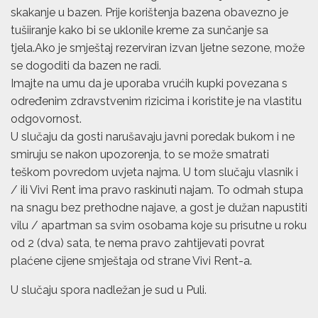
skakanje u bazen. Prije korištenja bazena obavezno je
tušiiranje kako bi se uklonile kreme za sunčanje sa
tjela.Ako je smještaj rezerviran izvan ljetne sezone, može
se dogoditi da bazen ne radi.
Imajte na umu da je uporaba vrućih kupki povezana s
određenim zdravstvenim rizicima i koristite je na vlastitu
odgovornost.
U slučaju da gosti narušavaju javni poredak bukom i ne
smiruju se nakon upozorenja, to se može smatrati
teškom povredom uvjeta najma. U tom slučaju vlasnik i
/ ili Vivi Rent ima pravo raskinuti najam. To odmah stupa
na snagu bez prethodne najave, a gost je dužan napustiti
vilu / apartman sa svim osobama koje su prisutne u roku
od 2 (dva) sata, te nema pravo zahtijevati povrat
plaćene cijene smještaja od strane Vivi Rent-a.
U slučaju spora nadležan je sud u Puli.