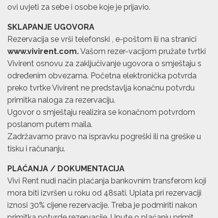
ovi uvjeti za sebe i osobe koje je prijavio.
SKLAPANJE UGOVORA
Rezervacija se vrši telefonski , e-poštom ili na stranici
www.vivirent.com
.
Vašom rezer-vacijom pružate tvrtki
Vivirent osnovu za zaključivanje ugovora o smještaju s
određenim obvezama. Početna elektronička potvrda
preko tvrtke Vivirent ne predstavlja konačnu potvrdu
primitka naloga za rezervaciju.
Ugovor o smještaju realizira se konačnom potvrdom
poslanom putem maila.
Zadržavamo pravo na ispravku pogreški ili na greške u
tisku i računanju.
PLAĆANJA / DOKUMENTACIJA
Vivi Rent nudi način plaćanja bankovnim transferom koji
mora biti izvršen u roku od 48sati. Uplata pri rezervaciji
iznosi 30% cijene rezervacije. Treba je podmiriti nakon
primitka potvrde rezervacije. Upute o plaćanju primit