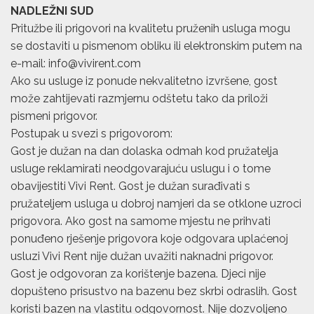
NADLEŽNI SUD
Pritužbe ili prigovori na kvalitetu pruženih usluga mogu
se dostaviti u pismenom obliku ili elektronskim putem na
e-mail:
info@vivirent.com
Ako su usluge iz ponude nekvalitetno izvršene, gost
može zahtijevati razmjernu odštetu tako da priloži
pismeni prigovor.
Postupak u svezi s prigovorom:
Gost je dužan na dan dolaska odmah kod pružatelja
usluge reklamirati neodgovarajuću uslugu i o tome
obavijestiti Vivi Rent. Gost je dužan surađivati s
pružateljem usluga u dobroj namjeri da se otklone uzroci
prigovora. Ako gost na samome mjestu ne prihvati
ponuđeno rješenje prigovora koje odgovara uplaćenoj
usluzi Vivi Rent nije dužan uvažiti naknadni prigovor.
Gost je odgovoran za korištenje bazena. Djeci nije
dopušteno prisustvo na bazenu bez skrbi odraslih. Gost
koristi bazen na vlastitu odgovornost. Nije dozvoljeno