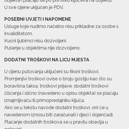
objekta i plaćaju se po primitku ključeva na objektu.
U sve cijene uključen je PDV.
POSEBNI UVJETI I NAPOMENE
Usluge koje nudimo načelno nisu prikladne za osobe s
invaliditetom.
Kućni ljubimci nisu dozvoljeni.
Pušenje u objektima nije dozvoljeno.
DODATNI TROŠKOVI NA LICU MJESTA
U cijenu putovanja uključeni su fiksni troškovi.
Promjenjivi troškovi ovise o broju gostiju kao što su
boravišna taksa, troškovi prijave, dodatni troškovi
čišćenja i slično (navedeno u opisu objekta) se plaćaju
iznajmljivaču ili primopredajniku ključa.
Ako se u tekstu navode dodatni troškovi, oni će u
navedenom iznosu biti zaračunati i djeci i dojenčadi.
Plaćanje dodatnih troškova se u pravilu obavlja u