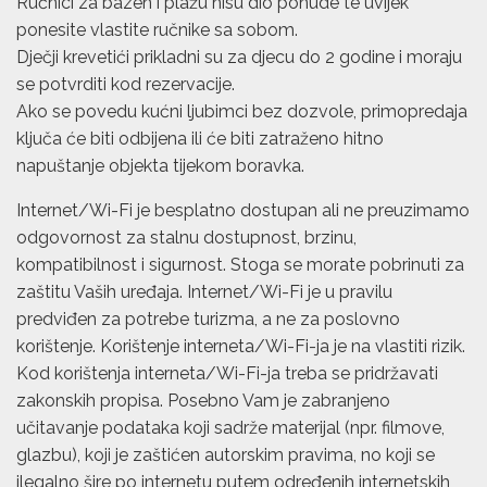
Ručnici za bazen i plažu nisu dio ponude te uvijek
ponesite vlastite ručnike sa sobom.
Dječji krevetići prikladni su za djecu do 2 godine i moraju
se potvrditi kod rezervacije.
Ako se povedu kućni ljubimci bez dozvole, primopredaja
ključa će biti odbijena ili će biti zatraženo hitno
napuštanje objekta tijekom boravka.
Internet/Wi-Fi je besplatno dostupan ali ne preuzimamo
odgovornost za stalnu dostupnost, brzinu,
kompatibilnost i sigurnost. Stoga se morate pobrinuti za
zaštitu Vaših uređaja. Internet/Wi-Fi je u pravilu
predviđen za potrebe turizma, a ne za poslovno
korištenje. Korištenje interneta/Wi-Fi-ja je na vlastiti rizik.
Kod korištenja interneta/Wi-Fi-ja treba se pridržavati
zakonskih propisa. Posebno Vam je zabranjeno
učitavanje podataka koji sadrže materijal (npr. filmove,
glazbu), koji je zaštićen autorskim pravima, no koji se
ilegalno šire po internetu putem određenih internetskih