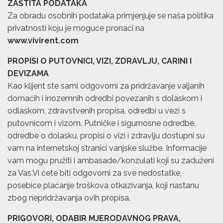
ZAŠTITA PODATAKA
Za obradu osobnih podataka primjenjuje se naša politika
privatnosti koju je moguće pronaći na
www.vivirent.com
PROPISI O PUTOVNICI, VIZI, ZDRAVLJU, CARINI I
DEVIZAMA
Kao klijent ste sami odgovorni za pridržavanje valjanih
domaćih i inozemnih odredbi povezanih s dolaskom i
odlaskom, zdravstvenih propisa, odredbi u vezi s
putovnicom i vizom. Putničke i sigurnosne odredbe,
odredbe o dolasku, propisi o vizi i zdravlju dostupni su
vam na internetskoj stranici vanjske službe. Informacije
vam mogu pružiti i ambasade/konzulati koji su zaduženi
za Vas.Vi ćete biti odgovorni za sve nedostatke,
posebice plaćanje troškova otkazivanja, koji nastanu
zbog nepridržavanja ovih propisa.
PRIGOVORI, ODABIR MJERODAVNOG PRAVA,