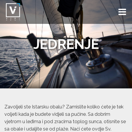
JEDRENJE
Zavoljeli ste Istarsku obalu? Zamislite koliko ćete je tek
voljeti kada je budete vidjeli sa pučine. Sa dobrim
vjetrom u leđima i pod zracima toplog sunca, otisnite se
sa obale i udaljite se od plaže. Naći ćete ovdje Sv.