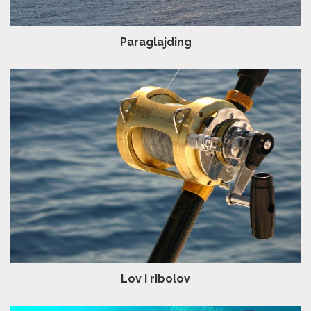
Paraglajding
Lov i ribolov