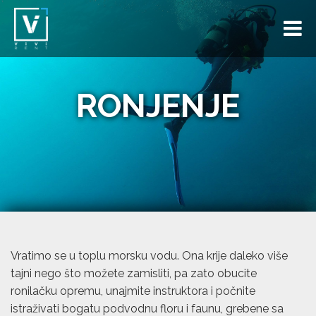
RONJENJE
Vratimo se u toplu morsku vodu. Ona krije daleko više
tajni nego što možete zamisliti, pa zato obucite
ronilačku opremu, unajmite instruktora i počnite
istraživati bogatu podvodnu floru i faunu, grebene sa