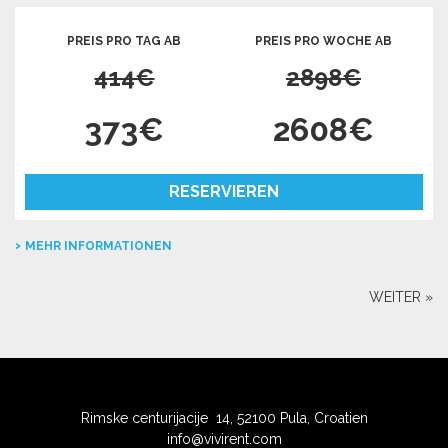
PREIS PRO TAG AB
PREIS PRO WOCHE AB
414€
2898€
373€
2608€
RESERVIEREN
MEHR INFORMATIONEN
WEITER »
Rimske centurijacije 14, 52100 Pula, Croatien
info@vivirent.com