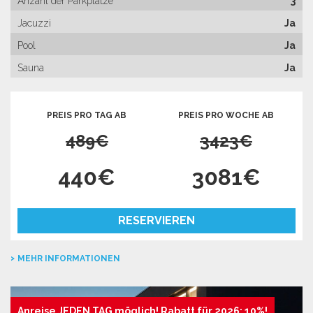
Anzahl der Parkplätze
3
Jacuzzi
Ja
Pool
Ja
Sauna
Ja
PREIS PRO TAG AB
PREIS PRO WOCHE AB
489€
3423€
440€
3081€
RESERVIEREN
MEHR INFORMATIONEN
Anreise JEDEN TAG möglich! Rabatt für 2026: 10%!