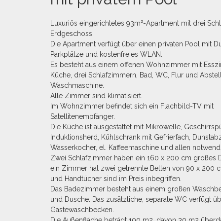
Luxuriös eingerichtetes 93m²-Apartment mit drei Sc
Erdgeschoss.
Die Apartment verfügt über einen privaten Pool mit Du
Parkplätze und kostenfreies WLAN.
Es besteht aus einem offenen Wohnzimmer mit Ess
Küche, drei Schlafzimmern, Bad, WC, Flur und Abstel
Waschmaschine.
Alle Zimmer sind klimatisiert.
Im Wohnzimmer befindet sich ein Flachbild-TV mit
Satellitenempfänger.
Die Küche ist ausgestattet mit Mikrowelle, Geschirrspü
Induktionsherd, Kühlschrank mit Gefrierfach, Dunstab
Wasserkocher, el. Kaffeemaschine und allen notwendi
Zwei Schlafzimmer haben ein 160 x 200 cm großes 
ein Zimmer hat zwei getrennte Betten von 90 x 200 
und Handtücher sind im Preis inbegriffen.
Das Badezimmer besteht aus einem großen Waschbec
und Dusche. Das zusätzliche, separate WC verfügt üb
Gästewaschbecken.
Die Außenfläche beträgt 100 m2, davon 30 m2 überda