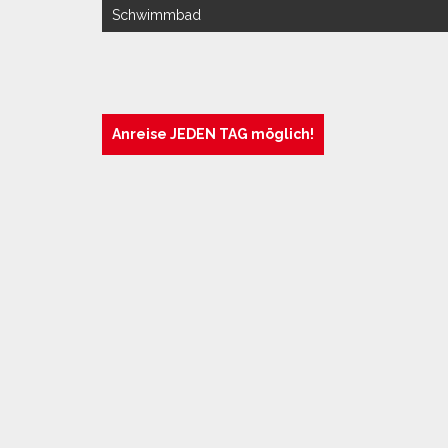
Private üb
Schwimmbad
Tisch, Stü
Terrassenf
Pool 24 m
Anreise JEDEN TAG möglich!