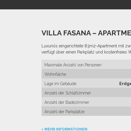
erdachte Terrasse: 30 m2.
hle und Liegestühle auf der Terrasse.
läche: 100 m2.
2, Tiefe 140 cm.
VILLA FASANA – APARTME
Luxuriös eingerichtete 83m2-Apartment mit z
verfügt über einen Parkplatz und kostenfreies 
Maximale Anzahl von Personen
Wohnfläche
Lage im Gebäude
Erdg
Anzahl der Schlafzimmer
Anzahl der Badezimmer
Anzahl der Parkplätze
MEHR INFORMATIONEN