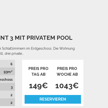
NT 3 MIT PRIVATEM POOL
rei Schlafzimmern im Erdgeschoss. Die Wohnung
l, drei private…
6
PREIS PRO
PREIS PRO
93m²
TAG AB
WOCHE AB
eschoss
149€
1043€
3
2
RESERVIEREN
2