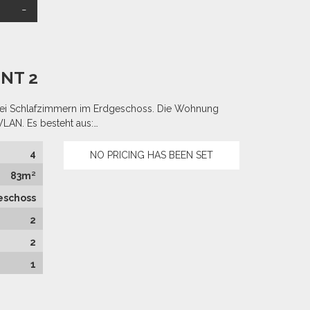
NT 2
wei Schlafzimmern im Erdgeschoss. Die Wohnung
WLAN. Es besteht aus:…
4
NO PRICING HAS BEEN SET
83m²
eschoss
2
2
1