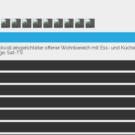
voll eingerichteter offener Wohnbereich mit Ess- und Küche
ge, Sat-TV.
mmer,
ches Bett 160x200cm
g zur Terrasse und Klimaanlage.
mmer,
ches Bett 160x200cm mit Klimaanlage.
mer mit getrennten Betten 90x200cm mit Klimaanlage. Ker
usche und WC.
oilette.