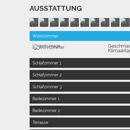
AUSSTATTUNG
Wohnzimmer
Geschmack
Klimaanla
Schlafzimmer 1
Doppelzi
Schlafzimmer 2
Französis
mit Zugan
Doppelzi
Schlafzimmer 3
Französis
Doppelzim
Badezimmer 1
Bad mit D
Badezimmer 2
Separate T
Terrasse