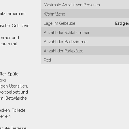
Maximale Anzahl von Personen
hlafzimmern im
Wohnfläche
Lage im Gebäude
Erdge
sche, Grill, zwei
Anzahl der Schlafzimmer
zimmer und
Anzahl der Badezimmer
lraum mit
Anzahl der Parkplätze
Pool
ler, Spüle,
zug,
gen Utensilien.
Doppelbett und
cm. Bettwäsche
ken, Toilette
er ein
chte Terrasse.