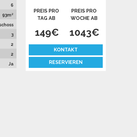
6
PREIS PRO
PREIS PRO
93m²
TAG AB
WOCHE AB
schoss
149€
1043€
3
2
KONTAKT
2
RESERVIEREN
Ja