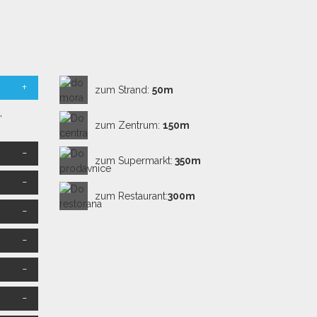
zum Strand:
50m
,
zum Zentrum:
150m
zum Supermarkt:
350m
zum Restaurant:
300m
amik.