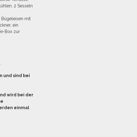
tühlen, 2 Sesseln
 Bügeleisen mit
ckner, ein
fe-Box zur
.
n und sind bei
und wird bei der
se
erden einmal