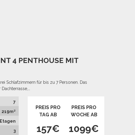
ENT 4 PENTHOUSE MIT
rei Schlafzimmern für bis zu 7 Personen. Das
 Dachterrasse,…
7
PREIS PRO
PREIS PRO
219m²
TAG AB
WOCHE AB
i Etagen
157€
1099€
3