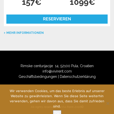
157€
1099€
RESERVIEREN
MEHR INFORMATIONEN
Rimske centurijacije 14, 52100 Pula, Croatien
info@vivirent.com
Geschäftsbedingungen
|
Datenschutzerklärung
Wir verwenden Cookies, um das beste Erlebnis auf unserer
Website zu gewährleisten. Wenn Sie diese Seite weiterhin
verwenden, gehen wir davon aus, dass Sie damit zufrieden
sind.
All rights reserved by Vivi Rent 2016©
Ok