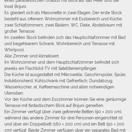
eines paradiesischen Urlaubs mit Blick auf das Meer und die
Insel Brijuni.
Es gliedert sich als Maisonette in zwei Etagen. Der erste Stock
besteht aus offenem Wohnzimmer mit Essbereich und Küche,
zwei Schlafzimmern, zwei Bädern, WC, Diele, Abstellraum mit
großer Terrasse.
Im zweiten Stock befinden sich das Hauptschlafzimmer mit Bad
und begehbarem Schrank, Wohnbereich und Terrasse mit
Whirlpool.
Alle Zimmer sind klimatisiert.
Im Wohnzimmer und dem Hauptschlafzimmer befindet sich
jeweils ein Flachbild-TV mit Satellitenempfänger.
Die Küche ist ausgestattet mit Mikrowelle, Geschirrspüler, Spüle,
Induktionsherd, Kühlschrank mit Gefrierfach, Dunstabzug,
Wasserkocher, el. Kaffeemaschine und allen notwendigen
Utensilien.
Vor der Küche und dem Esszimmer können Sie eine geräumige
Terrasse mit fantastischem Blick auf Brijuni genießen.
Ein Zimmer verfügt über zwei getrennte Betten (90 × 200 cm),
während das andere Zimmer für drei Personen eingerichtet ist
und über ein Doppelbett (160 × 200 cm) und ein Bett (90 × 200
cm) verfügt. Beide Zimmer verfügen über ein separates Bad mit