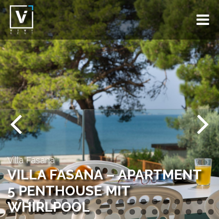
Previous
Next
Villa Fasana
VILLA FASANA – APARTMENT
5 PENTHOUSE MIT
WHIRLPOOL