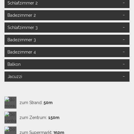
Schlafzimmer 2
Badezimmer 2
Schlafzimmer 3
Doppelzimmer,
Französisches Bett 180x200cm, Klimaanlage und
Badezimmer 3
Sat-TV.
Badezimmer mit Dusche, Badewanne und WC.
Badezimmer 4
Doppelzimmer mit getrennten Betten 90x200cm,
Balkon
Klimaanlage.
Bad mit Dusche und WC.
Jacuzzi
Dreibettzimmer
Französisches Bett 160x200cm, Einzelbett
90x200cm, Klimaanlage.
Bad mit Dusche und WC.
zum Strand:
50m
Separate Toilette.
zum Zentrum:
150m
Großer überdachter Balkon mit Tisch und Stühlen.
zum Supermarkt:
350m