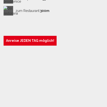
Dachterrasse mit Whirlpool, Liegestühlen und
direktem Blick auf die Insel Brijuni!
zum Restaurant:
300m
Anreise JEDEN TAG möglich!