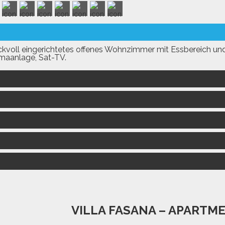
voll eingerichtetes offenes Wohnzimmer mit Essbereich un
imaanlage, Sat-TV.
mmer,
ches Bett 160x200cm, Klimaanlage.
mmer,
ches Bett 160x200cm, Klimaanlage.
usche und WC.
oilette.
rrasse mit 40 m²,
hle und Liegestühle.
VILLA FASANA – APARTME