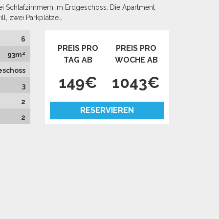
rei Schlafzimmern im Erdgeschoss. Die Apartment
ll, zwei Parkplätze…
6
PREIS PRO
PREIS PRO
93m²
TAG AB
WOCHE AB
eschoss
149€
1043€
3
2
RESERVIEREN
2