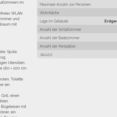
hlafzimmern im
Maximale Anzahl von Personen
Wohnfläche
nfreies WLAN.
szimmer und
Lage im Gebäude
Erdge
llraum mit
Anzahl der Schlafzimmer
Anzahl der Badezimmer
Anzahl der Parkplätze
ler, Spüle,
Jacuzzi
zug,
gen Utensilien.
ße 160 × 200 cm.
ken, Toilette
er ein
Grill, einen
ühlen.
 Bügeleisen mit
ckner, ein