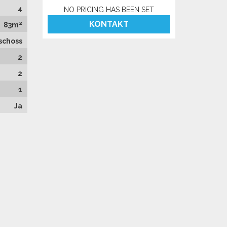
4
NO PRICING HAS BEEN SET
KONTAKT
83m²
schoss
2
2
1
Ja