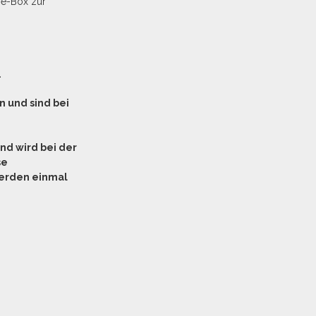
fe-Box zur
.
n und sind bei
und wird bei der
se
erden einmal