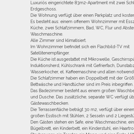
Luxuriös eingerichtete 83m2-Apartment mit zwei Sc
Erdgeschoss.
Die Wohnung verfügt über einen Parkplatz und koste
Es besteht aus: einem offenem Wohnzimmer mit Es
Küche, zwei Schlafzimmern, Bad, WC, Flur und Abste
Waschmaschine.
Alle Zimmer sind klimatisiert.
Im Wohnzimmer befindet sich ein Flachbild-TV mit
Satellitenempfänger.
Die Küche ist ausgestattet mit Mikrowelle, Geschirrspü
Induktionsherd, Kühlschrank mit Gefrierfach, Dunstab
Wasserkocher, el. Kaffeemaschine und allen notwendi
Die Schlafzimmer haben ein Doppelbett mit der Grö
Bettwäsche und Handtücher sind im Preis inbegriffen.
Das Badezimmer besteht aus einem großen Waschbec
und Dusche. Das zusätzliche, separate WC verfügt üb
Gästewaschbecken.
Die Terrassenfläche beträgt 30 m2, verfügt über einen 
großen Esstisch mit Stühlen, 2 Sesseln und 2 Liegest
Den Gästen stehen ein Safe, eine Waschmaschine, ein
Bügelbrett, ein Kinderbett, ein Kinderstuhl, ein Haartro