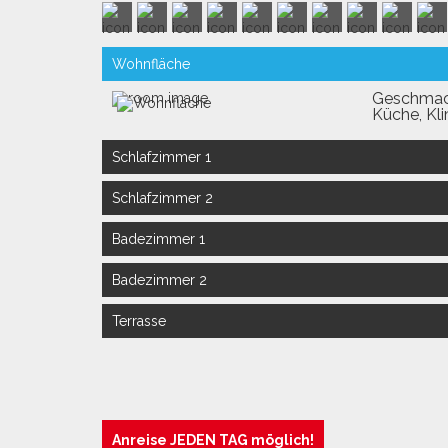
Wohnfläche
Geschmack
Küche, Kl
Schlafzimmer 1
Doppelzi
Schlafzimmer 2
Französis
Doppelzi
Badezimmer 1
Französis
Bad mit D
Badezimmer 2
Separate T
Terrasse
Private Te
Tisch, Stü
Anreise JEDEN TAG möglich!