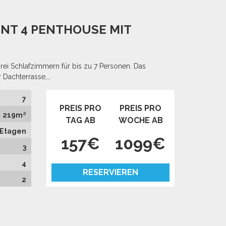
ENT 4 PENTHOUSE MIT
rei Schlafzimmern für bis zu 7 Personen. Das
 Dachterrasse,…
7
PREIS PRO
PREIS PRO
219m²
TAG AB
WOCHE AB
i Etagen
157€
1099€
3
4
RESERVIEREN
2