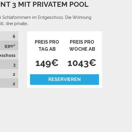
NT 3 MIT PRIVATEM POOL
rei Schlafzimmern im Erdgeschoss. Die Wohnung
l, drei private…
6
PREIS PRO
PREIS PRO
93m²
TAG AB
WOCHE AB
eschoss
149€
1043€
3
2
RESERVIEREN
2