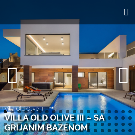
Previous
Next
Villa Old Olive III
VILLA OLD OLIVE III – SA
GRIJANIM BAZENOM