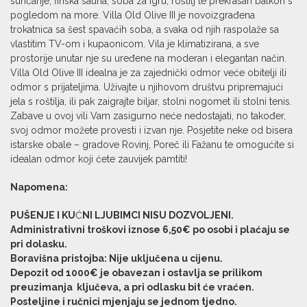
sunčanje, finska sauna, soba za igru, roštilj te prekrasan balkon s
pogledom na more. Villa Old Olive III je novoizgrađena
trokatnica sa šest spavaćih soba, a svaka od njih raspolaže sa
vlastitim TV-om i kupaonicom. Vila je klimatizirana, a sve
prostorije unutar nje su uređene na moderan i elegantan način.
Villa Old Olive III idealna je za zajednički odmor veće obitelji ili
odmor s prijateljima. Uživajte u njihovom društvu pripremajući
jela s roštilja, ili pak zaigrajte biljar, stolni nogomet ili stolni tenis.
Zabave u ovoj vili Vam zasigurno neće nedostajati, no također,
svoj odmor možete provesti i izvan nje. Posjetite neke od bisera
istarske obale – gradove Rovinj, Poreč ili Fažanu te omogućite si
idealan odmor koji ćete zauvijek pamtiti!
Napomena:
PU
Š
ENJE I KU
Ć
NI LJUBIMCI NISU DOZVOLJENI.
Administrativni troškovi iznose 6,50€ po osobi i plaćaju se
pri dolasku.
Boravišna pristojba: Nije uključena u cijenu.
Depozit od 1000€ je obavezan i ostavlja se prilikom
preuzimanja ključeva, a pri odlasku bit će vraćen.
Posteljine i ručnici mjenjaju se jednom tjedno.