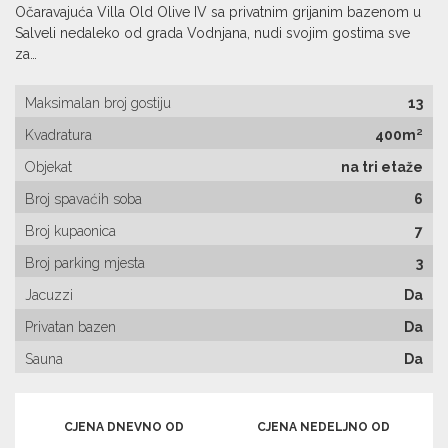
Očaravajuća Villa Old Olive IV sa privatnim grijanim bazenom u
Salveli nedaleko od grada Vodnjana, nudi svojim gostima sve
za…
Maksimalan broj gostiju
13
Kvadratura
400m²
Objekat
na tri etaže
Broj spavaćih soba
6
Broj kupaonica
7
Broj parking mjesta
3
Jacuzzi
Da
Privatan bazen
Da
Sauna
Da
CJENA DNEVNO OD
CJENA NEDELJNO OD