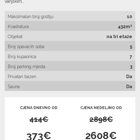
vanjskim…
Maksimalan broj gostiju
10
Kvadratura
432m²
Objekat
na tri etaže
Broj spavaćih soba
5
Broj kupaonica
7
Broj parking mjesta
3
Privatan bazen
Da
Sauna
Da
CJENA DNEVNO OD
CJENA NEDELJNO OD
414€
2898€
373€
2608€