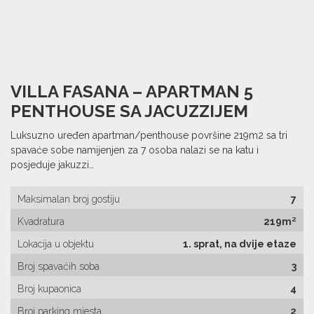
VILLA FASANA – APARTMAN 5
PENTHOUSE SA JACUZZIJEM
Luksuzno uređen apartman/penthouse površine 219m2 sa tri
spavaće sobe namijenjen za 7 osoba nalazi se na katu i
posjeduje jakuzzi…
Maksimalan broj gostiju
7
Kvadratura
219m²
Lokacija u objektu
1. sprat, na dvije etaze
Broj spavaćih soba
3
Broj kupaonica
4
Broj parking mjesta
2