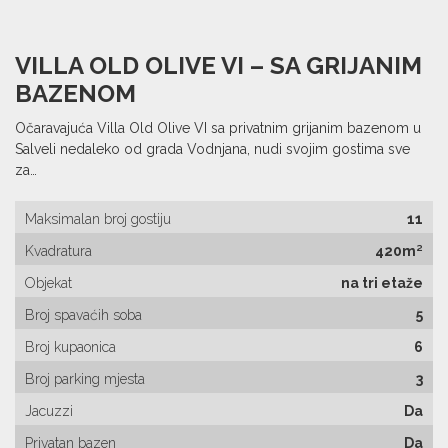
VILLA OLD OLIVE VI – SA GRIJANIM
BAZENOM
Očaravajuća Villa Old Olive VI sa privatnim grijanim bazenom u
Salveli nedaleko od grada Vodnjana, nudi svojim gostima sve
za…
Maksimalan broj gostiju
11
Kvadratura
420m²
Objekat
na tri etaže
Broj spavaćih soba
5
Broj kupaonica
6
Broj parking mjesta
3
Jacuzzi
Da
Privatan bazen
Da