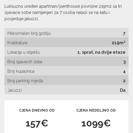
Luksuzno uređen apartman/penthouse površine 219m2 sa tri
spavaće sobe namijenjen za 7 osoba nalazi se na katu i
posjeduje jakuzzi…
Maksimalan broj gostiju
7
Kvadratura
219m²
Lokacija u objektu
1. sprat, na dvije etaze
Broj spavaćih soba
3
Broj kupaonica
4
Broj parking mjesta
2
Jacuzzi
Da
CJENA DNEVNO OD
CJENA NEDELJNO OD
157€
1099€