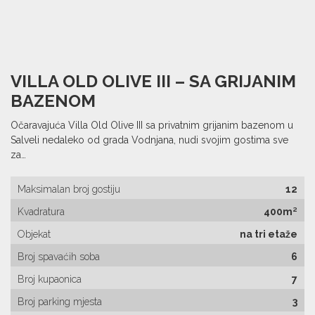
VILLA OLD OLIVE III – SA GRIJANIM
BAZENOM
Očaravajuća Villa Old Olive III sa privatnim grijanim bazenom u
Salveli nedaleko od grada Vodnjana, nudi svojim gostima sve
za…
Maksimalan broj gostiju
12
Kvadratura
400m²
Objekat
na tri etaže
Broj spavaćih soba
6
Broj kupaonica
7
Broj parking mjesta
3