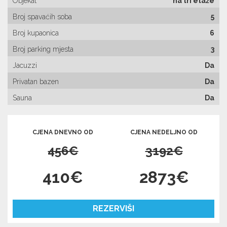
Objekat
na tri etaže
Broj spavaćih soba
5
Broj kupaonica
6
Broj parking mjesta
3
Jacuzzi
Da
Privatan bazen
Da
Sauna
Da
CJENA DNEVNO OD
CJENA NEDELJNO OD
456€
3192€
410€
2873€
REZERVIŠI