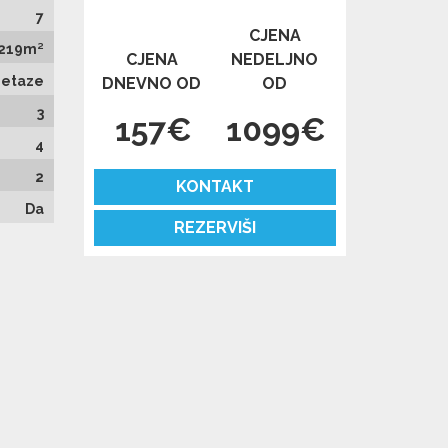
7
CJENA
219m²
CJENA
NEDELJNO
e etaze
DNEVNO OD
OD
3
157€
1099€
4
2
KONTAKT
Da
REZERVIŠI