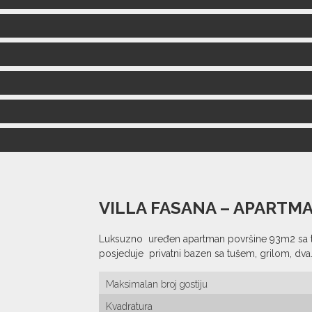
 s tusem i WC-om.
na soba,
 krevet 160x200cm, jednokrevetni 90x200cm s klima uredjaje
 s tusem i WC-om.
WC.
kriveni balkon sa stolom i stolicama za rucavanje.
asa sa Jakuziem, lezaljkama i izravnim pogledom na Brijune!
VILLA FASANA – APARTM
Luksuzno uređen apartman površine 93m2 sa tr
posjeduje privatni bazen sa tušem, grilom, dva
Maksimalan broj gostiju
Kvadratura