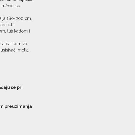
 ručnici su
zija 180×200 cm,
cabinet i
om, tuš kadom i
la sa daskom za
 usisivač, metla,
aćaju se pri
kom preuzimanja