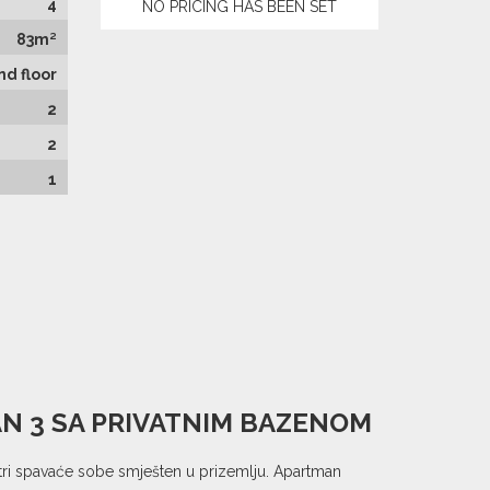
4
NO PRICING HAS BEEN SET
83m²
d floor
2
2
1
AN 3 SA PRIVATNIM BAZENOM
i spavaće sobe smješten u prizemlju. Apartman