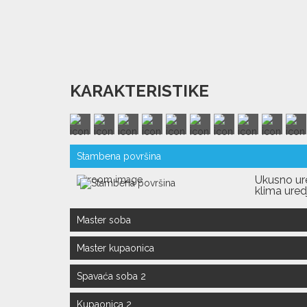
KARAKTERISTIKE
Stambena površina
Ukusno ure
klima ured
Master soba
Dvokrevet
Master kupaonica
francuski
Keramika.
Kupaonica
Spavaća soba 2
Dvokrevet
Kupaonica 2