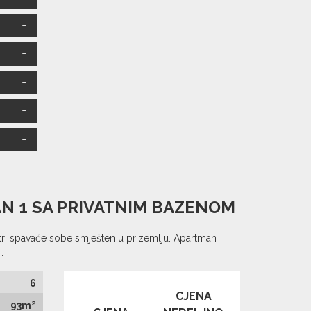
m.
AN 1 SA PRIVATNIM BAZENOM
i spavaće sobe smješten u prizemlju. Apartman
…
6
CJENA
93m²