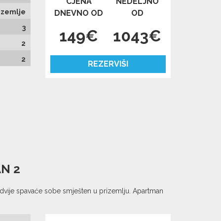
CJENA
NEDELJNO
izemlje
DNEVNO OD
OD
3
149€
1043€
2
2
REZERVIŠI
N 2
vije spavaće sobe smješten u prizemlju. Apartman