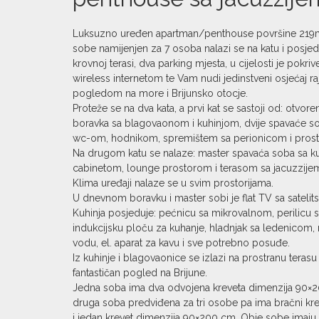
Luksuzno uređen apartman/penthouse površine 219m
sobe namijenjen za 7 osoba nalazi se na katu i posjed
krovnoj terasi, dva parking mjesta, u cijelosti je pokr
wireless internetom te Vam nudi jedinstveni osjećaj 
pogledom na more i Brijunsko otocje.
Proteže se na dva kata, a prvi kat se sastoji od: otvo
boravka sa blagovaonom i kuhinjom, dvije spavaće sob
wc-om, hodnikom, spremištem sa perionicom i pros
Na drugom katu se nalaze: master spavaća soba sa ku
cabinetom, lounge prostorom i terasom sa jacuzzije
Klima uređaji nalaze se u svim prostorijama.
U dnevnom boravku i master sobi je flat TV sa sateli
Kuhinja posjeduje: pećnicu sa mikrovalnom, perilicu 
indukcijsku ploču za kuhanje, hladnjak sa ledenicom,
vodu, el. aparat za kavu i sve potrebno posuđe.
Iz kuhinje i blagovaonice se izlazi na prostranu terasu
fantastičan pogled na Brijune.
Jedna soba ima dva odvojena kreveta dimenzija 90×2
druga soba predviđena za tri osobe pa ima bračni k
i jedan krevet dimenzija 90×200 cm. Obje sobe imaju