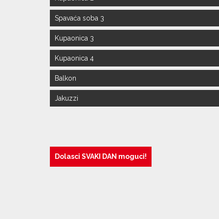
Keramika.
Kupaonica
Spavaća soba 3
Trokrevet
Kupaonica 3
francuski
Keramika.
Kupaonica
Kupaonica 4
Odvojeni 
Balkon
Veliki nad
Jakuzzi
Krovna ter
Dolasci SVAKI DAN moguci!