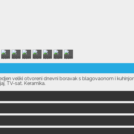
djen veliki otvoreni dnevni boravak s blagovaonom i kuhinjo
jaj, TV-sat. Keramika.
na master soba,
 krevet 180x200cm s klima uredjajem i TV-om.
 s tusem, kadom i WC-om.
na soba s odvojenim krevetima 90x200cm s klima uredjajem