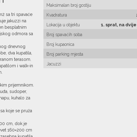
Maksimalan broj gostiju
2 sa tri spavaće
Kvadratura
uje jakuzzi na
Lokacija u objektu
1. sprat, na dvij
iven besplatnim
rajskog odmora sa
Broj spavaćih soba
Broj kupaonica
renog dnevnog
e, dva kupatila,
Broj parking mjesta
tranom terasom.
Jacuzzi
patilom i walk-in
m.
tskim prijemnikom.
suđa, sudoper,
 napu, kuhalo za
 sa koje se pruža
00 cm, dok je
revet 160×200 cm
 zasebna kupatila