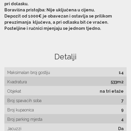
pri dolasku.
Boravišna pristojba: Nije uključena u cijenu.
Depozit od 1000€ je obavezan i ostavlja se prilikom
preuzimanja ključeva, a pri odlasku bit će vraćen.
Posteljine i ručnici mjenjaju se jednom tjedno.
Detalji
Maksimalan broj gostiju
14
Kvadratura
533m2
Objekat
na tri etaže
Broj spavaćih soba
7
Broj kupaonica
9
Broj parking mjesta
4
Jacuzzi
Da