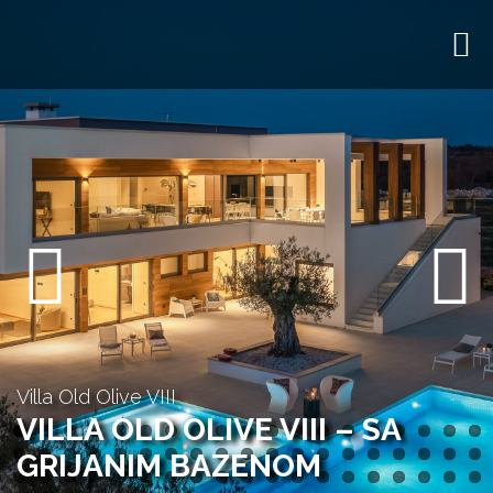
Previous
Next
Villa Old Olive VIII
VILLA OLD OLIVE VIII – SA
GRIJANIM BAZENOM