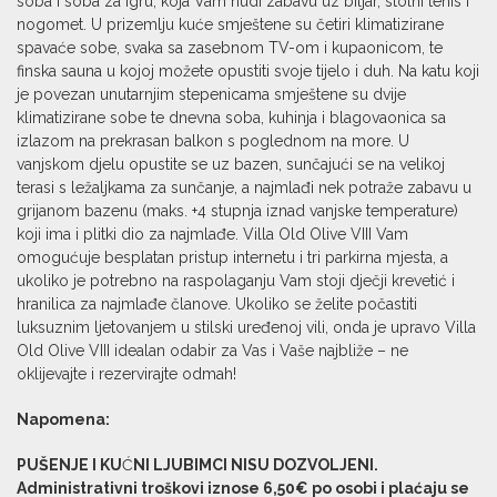
soba i soba za igru, koja Vam nudi zabavu uz biljar, stolni tenis i
nogomet. U prizemlju kuće smještene su četiri klimatizirane
spavaće sobe, svaka sa zasebnom TV-om i kupaonicom, te
finska sauna u kojoj možete opustiti svoje tijelo i duh. Na katu koji
je povezan unutarnjim stepenicama smještene su dvije
klimatizirane sobe te dnevna soba, kuhinja i blagovaonica sa
izlazom na prekrasan balkon s poglednom na more. U
vanjskom djelu opustite se uz bazen, sunčajući se na velikoj
terasi s ležaljkama za sunčanje, a najmlađi nek potraže zabavu u
grijanom bazenu (maks. +4 stupnja iznad vanjske temperature)
koji ima i plitki dio za najmlađe. Villa Old Olive VIII Vam
omogućuje besplatan pristup internetu i tri parkirna mjesta, a
ukoliko je potrebno na raspolaganju Vam stoji dječji krevetić i
hranilica za najmlađe članove. Ukoliko se želite počastiti
luksuznim ljetovanjem u stilski uređenoj vili, onda je upravo Villa
Old Olive VIII idealan odabir za Vas i Vaše najbliže – ne
oklijevajte i rezervirajte odmah!
Napomena:
PU
Š
ENJE I KU
Ć
NI LJUBIMCI NISU DOZVOLJENI.
Administrativni troškovi iznose 6,50€ po osobi i plaćaju se