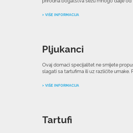
prirodna bogatstva sežu mnogo dalje od 
VIŠE INFORMACIJA
Pljukanci
Ovaj domaći specijalitet ne smijete propus
slagati sa tartufima ili uz različite umake.
VIŠE INFORMACIJA
Tartufi