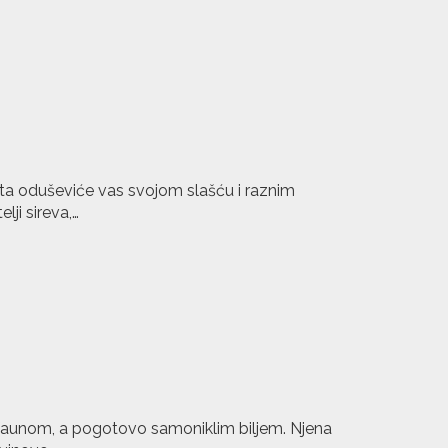
sta oduševiće vas svojom slašću i raznim
lji sireva,…
 faunom, a pogotovo samoniklim biljem. Njena