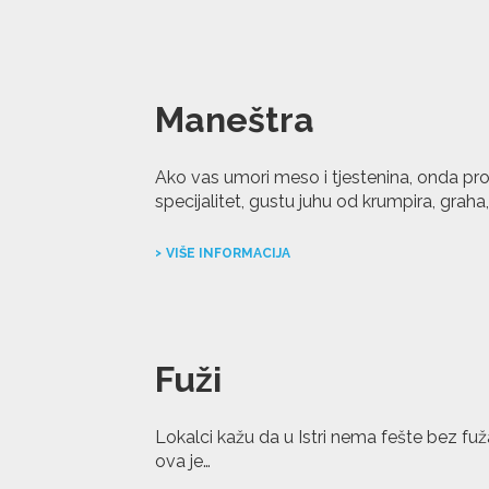
Maneštra
Ako vas umori meso i tjestenina, onda pro
specijalitet, gustu juhu od krumpira, grah
VIŠE INFORMACIJA
Fuži
Lokalci kažu da u Istri nema fešte bez fuža
ova je…