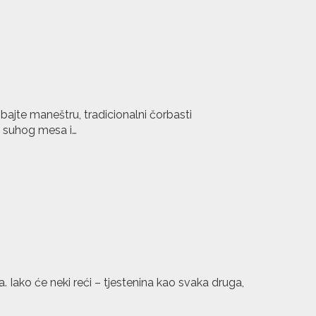
bajte maneštru, tradicionalni čorbasti
a, suhog mesa i…
. Iako će neki reći – tjestenina kao svaka druga,