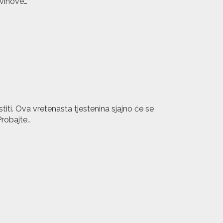
vinove…
titi. Ova vretenasta tjestenina sjajno će se
 Probajte…