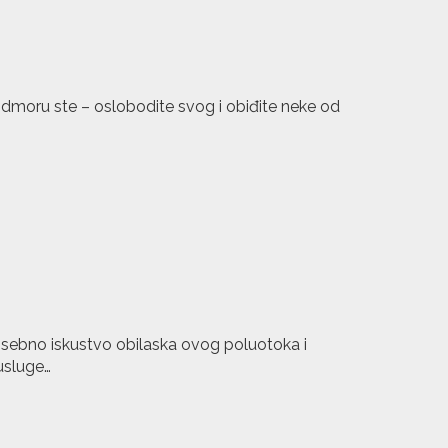
odmoru ste – oslobodite svog i obiđite neke od
posebno iskustvo obilaska ovog poluotoka i
 usluge…